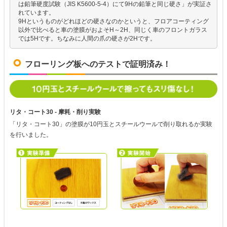
は鉛筆硬度試験（JIS K5600-5-4）にて9Hの鉛筆と同じ硬さ」が実証さ
れています。
9Hというものがどれほどの硬さなのかというと、フロアコーティング
以外で比べると車の塗膜がおよそH～2H、同じく車のフロントガラス
では5Hです。ちなみに人間の爪の硬さが2Hです。
フローリング板へのテストで証明済み！
リタ・コート30 - 摩耗・削り実験
「リタ・コート30」の塗膜が10円玉とスチールウールで削り取れるか実験
を行いました。