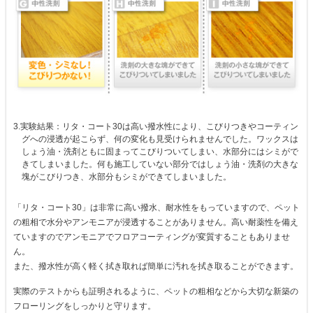
3.実験結果：リタ・コート30は高い撥水性により、こびりつきやコーティン
グへの浸透が起こらず、何の変化も見受けられませんでした。ワックスは
しょう油・洗剤ともに固まってこびりついてしまい、水部分にはシミがで
きてしまいました。何も施工していない部分ではしょう油・洗剤の大きな
塊がこびりつき、水部分もシミができてしまいました。
「リタ・コート30」は非常に高い撥水、耐水性をもっていますので、ペット
の粗相で水分やアンモニアが浸透することがありません。高い耐薬性を備え
ていますのでアンモニアでフロアコーティングが変質することもありませ
ん。
また、撥水性が高く軽く拭き取れば簡単に汚れを拭き取ることができます。
実際のテストからも証明されるように、ペットの粗相などから大切な新築の
フローリングをしっかりと守ります。