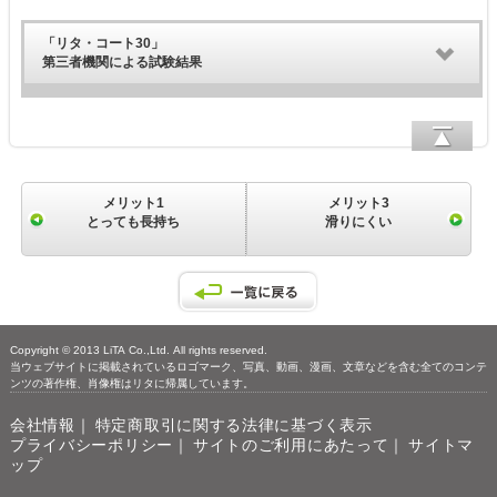
「リタ・コート30」
第三者機関による試験結果
メリット1
メリット3
とっても長持ち
滑りにくい
Copyright © 2013 LiTA Co.,Ltd. All rights reserved.
当ウェブサイトに掲載されているロゴマーク、写真、動画、漫画、文章などを含む全てのコンテ
ンツの著作権、肖像権はリタに帰属しています。
会社情報
｜
特定商取引に関する法律に基づく表示
プライバシーポリシー
｜
サイトのご利用にあたって
｜
サイトマ
ップ